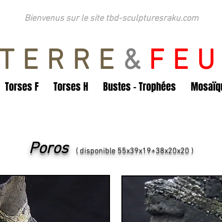
Bienvenus sur le site tbd-sculpturesraku.com
TERRE
&
FE
Torses F
Torses H
Bustes - Trophées
Mosaïqu
Poros
( disponible 55x39x19+38x20x20 )