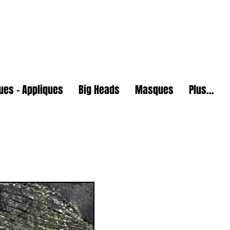
U
es - Appliques
Big Heads
Masques
Plus...