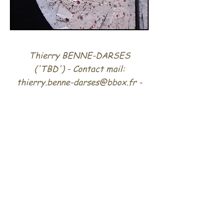
Thierry BENNE-DARSES
('TBD') - Contact mail:
thierry.benne-darses@bbox.fr
-
Mobile:
06 63 58 97 32