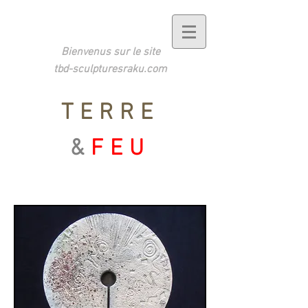
Bienvenus sur le site
tbd-sculpturesraku.com
TERRE
&
FEU