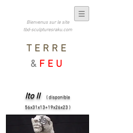
Bienvenus sur le site
tbd-sculpturesraku.com
TERRE
&
FEU
Ito II
( disponible
56x31x13+19x26x23 )