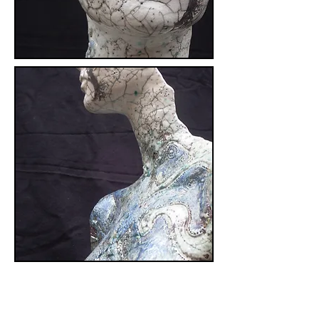
Thierry BENNE-DARSES
('TBD') - Contact mail: