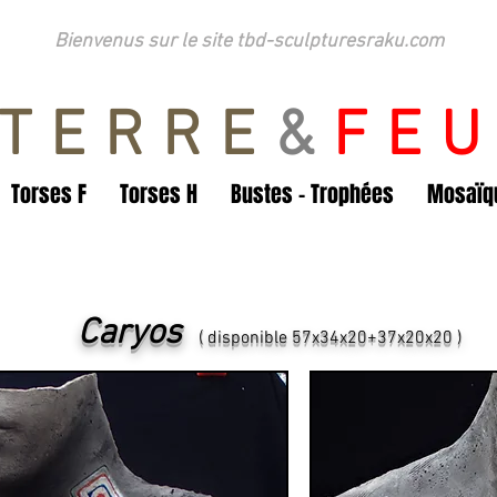
Bienvenus sur le site tbd-sculpturesraku.com
TERRE
&
FE
Torses F
Torses H
Bustes - Trophées
Mosaïqu
Caryos
( disponible 57x34x20+37x20x20 )