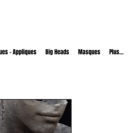
U
es - Appliques
Big Heads
Masques
Plus...